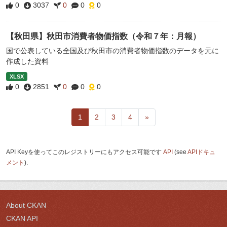
0
3037
0
0
0
【秋田県】秋田市消費者物価指数（令和７年：月報）
国で公表している全国及び秋田市の消費者物価指数のデータを元に
作成した資料
XLSX
0
2851
0
0
0
1
2
3
4
»
API Keyを使ってこのレジストリーにもアクセス可能です
API
(see
APIドキュ
メント
).
About CKAN
CKAN API