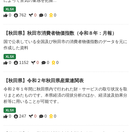
によって景気の量感を把握...
XLSX
0
762
0
0
0
【秋田県】秋田市消費者物価指数（令和８年：月報）
国で公表している全国及び秋田市の消費者物価指数のデータを元に
作成した資料
XLSX
0
1152
0
0
0
【秋田県】令和２年秋田県産業連関表
令和２年１年間に秋田県内で行われた財・サービスの取引状況を取
りまとめたものです。本県経済の現状分析のほか、経済波及効果分
析等に用いることが可能です。
XLSX
0
247
0
0
0