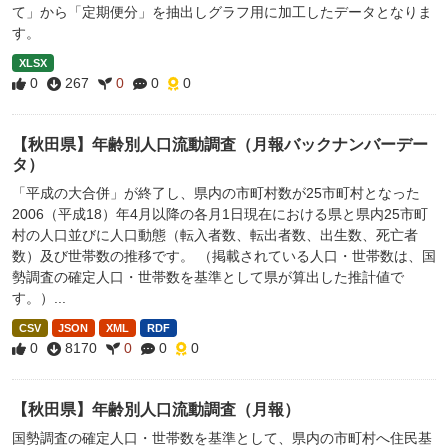
て」から「定期便分」を抽出しグラフ用に加工したデータとなりま
す。
XLSX
0
267
0
0
0
【秋田県】年齢別人口流動調査（月報バックナンバーデー
タ）
「平成の大合併」が終了し、県内の市町村数が25市町村となった
2006（平成18）年4月以降の各月1日現在における県と県内25市町
村の人口並びに人口動態（転入者数、転出者数、出生数、死亡者
数）及び世帯数の推移です。 （掲載されている人口・世帯数は、国
勢調査の確定人口・世帯数を基準として県が算出した推計値で
す。）...
CSV
JSON
XML
RDF
0
8170
0
0
0
【秋田県】年齢別人口流動調査（月報）
国勢調査の確定人口・世帯数を基準として、県内の市町村へ住民基