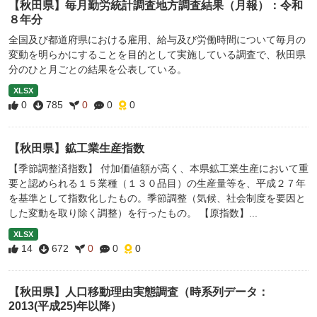
【秋田県】毎月勤労統計調査地方調査結果（月報）：令和
８年分
全国及び都道府県における雇用、給与及び労働時間について毎月の
変動を明らかにすることを目的として実施している調査で、秋田県
分のひと月ごとの結果を公表している。
XLSX
0
785
0
0
0
【秋田県】鉱工業生産指数
【季節調整済指数】 付加価値額が高く、本県鉱工業生産において重
要と認められる１５業種（１３０品目）の生産量等を、平成２７年
を基準として指数化したもの。季節調整（気候、社会制度を要因と
した変動を取り除く調整）を行ったもの。 【原指数】...
XLSX
14
672
0
0
0
【秋田県】人口移動理由実態調査（時系列データ：
2013(平成25)年以降）