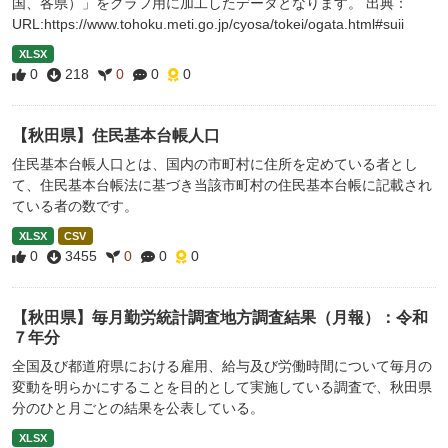
国、各県）」をグラフ用に加工したデータとなります。 出典：
URL:https://www.tohoku.meti.go.jp/cyosa/tokei/ogata.html#suii
XLSX
0
218
0
0
0
【秋田県】住民基本台帳人口
住民基本台帳人口とは、国内の市町村に住所を定めている者とし
て、住民基本台帳法に基づき当該市町村の住民基本台帳に記載され
ている者の数です。
XLSX
CSV
0
3455
0
0
0
【秋田県】毎月勤労統計調査地方調査結果（月報）：令和
７年分
全国及び都道府県における雇用、給与及び労働時間について毎月の
変動を明らかにすることを目的として実施している調査で、秋田県
分のひと月ごとの結果を公表している。
XLSX