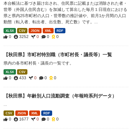
本台帳法に基づき届け出され、住民票に記載または消除された者・
世帯（外国人住民含む）を加減して算出した毎月１日現在における
県と県内25市町村の人口・世帯数の推計値や、前月1か月間の人口
動態（転入者、転出者、出生数、死亡数）です。...
XLSX
CSV
JSON
XML
RDF
0
3252
0
0
0
【秋田県】市町村特別職（市町村長・議長等）一覧
県内の各市町村長・議長の一覧です。
XLSX
CSV
0
433
0
0
0
【秋田県】年齢別人口流動調査（年報時系列データ）
...
CSV
JSON
XML
RDF
0
1677
0
0
0