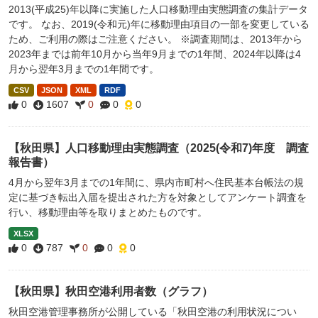
2013(平成25)年以降に実施した人口移動理由実態調査の集計データ
です。 なお、2019(令和元)年に移動理由項目の一部を変更している
ため、ご利用の際はご注意ください。 ※調査期間は、2013年から
2023年までは前年10月から当年9月までの1年間、2024年以降は4
月から翌年3月までの1年間です。
CSV
JSON
XML
RDF
0
1607
0
0
0
【秋田県】人口移動理由実態調査（2025(令和7)年度 調査
報告書）
4月から翌年3月までの1年間に、県内市町村へ住民基本台帳法の規
定に基づき転出入届を提出された方を対象としてアンケート調査を
行い、移動理由等を取りまとめたものです。
XLSX
0
787
0
0
0
【秋田県】秋田空港利用者数（グラフ）
秋田空港管理事務所が公開している「秋田空港の利用状況につい