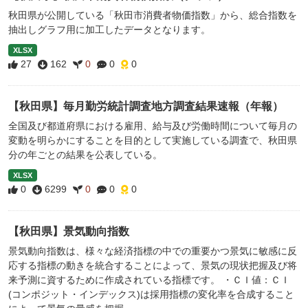
秋田県が公開している「秋田市消費者物価指数」から、総合指数を
抽出しグラフ用に加工したデータとなります。
XLSX
27
162
0
0
0
【秋田県】毎月勤労統計調査地方調査結果速報（年報）
全国及び都道府県における雇用、給与及び労働時間について毎月の
変動を明らかにすることを目的として実施している調査で、秋田県
分の年ごとの結果を公表している。
XLSX
0
6299
0
0
0
【秋田県】景気動向指数
景気動向指数は、様々な経済指標の中での重要かつ景気に敏感に反
応する指標の動きを統合することによって、景気の現状把握及び将
来予測に資するために作成されている指標です。 ・ＣＩ値：ＣＩ
(コンポジット・インデックス)は採用指標の変化率を合成すること