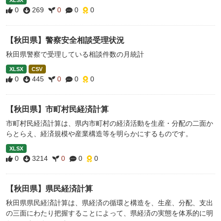
XLSX
0
269
0
0
0
【秋田県】警察安全相談受理状況
秋田県警察で受理している相談件数の月統計
XLSX
CSV
0
445
0
0
0
【秋田県】市町村民経済計算
市町村民経済計算は、県内市町村の経済活動を生産・分配の二面か
らとらえ、経済規模や産業構造等を明らかにするものです。
XLSX
0
3214
0
0
0
【秋田県】県民経済計算
秋田県県民経済計算は、県経済の循環と構造を、生産、分配、支出
の三面にわたり把握することによって、県経済の実態を体系的に明