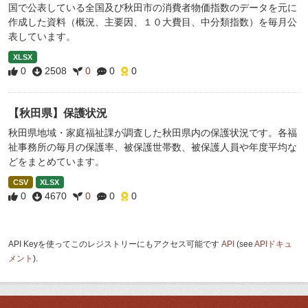
国で公表している全国及び秋田市の消費者物価指数のデータを元に
作成した資料（概況、主要因、１０大費目、中分類指数）を毎月公
表しています。
XLSX
0
2508
0
0
0
【秋田県】保護状況
秋田県地域・家庭福祉課が調査した秋田県内の保護状況です。各福
祉事務所の毎月の保護率、被保護世帯数、被保護人員や年度平均な
どをまとめています。
CSV
XLSX
0
4670
0
0
0
API Keyを使ってこのレジストリーにもアクセス可能です
API
(see
APIドキュ
メント
).