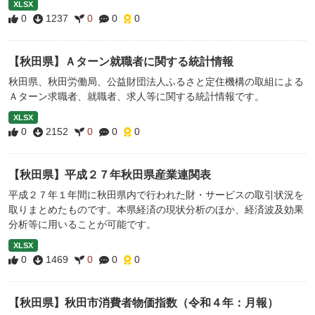
XLSX
0
1237
0
0
0
【秋田県】Ａターン就職者に関する統計情報
秋田県、秋田労働局、公益財団法人ふるさと定住機構の取組による
Ａターン求職者、就職者、求人等に関する統計情報です。
XLSX
0
2152
0
0
0
【秋田県】平成２７年秋田県産業連関表
平成２７年１年間に秋田県内で行われた財・サービスの取引状況を
取りまとめたものです。本県経済の現状分析のほか、経済波及効果
分析等に用いることが可能です。
XLSX
0
1469
0
0
0
【秋田県】秋田市消費者物価指数（令和４年：月報）