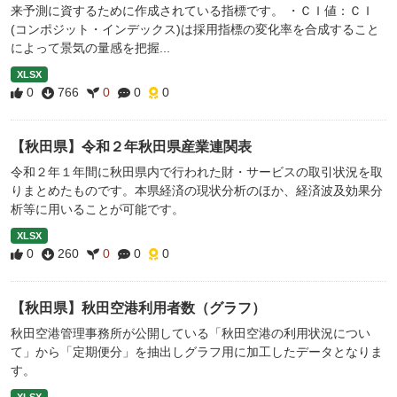
来予測に資するために作成されている指標です。 ・ＣＩ値：ＣＩ
(コンポジット・インデックス)は採用指標の変化率を合成すること
によって景気の量感を把握...
XLSX
0
766
0
0
0
【秋田県】令和２年秋田県産業連関表
令和２年１年間に秋田県内で行われた財・サービスの取引状況を取
りまとめたものです。本県経済の現状分析のほか、経済波及効果分
析等に用いることが可能です。
XLSX
0
260
0
0
0
【秋田県】秋田空港利用者数（グラフ）
秋田空港管理事務所が公開している「秋田空港の利用状況につい
て」から「定期便分」を抽出しグラフ用に加工したデータとなりま
す。