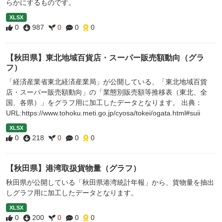
らかにするものです。
XLSX
0
987
0
0
0
【秋田県】東北地域百貨店・スーパー販売額動向（グラ
フ）
「経済産業省東北経済産業局」が公開している、「東北地域百貨
店・スーパー販売額動向」の「業態別販売額等推移表（東北、全
国、各県）」をグラフ用に加工したデータとなります。 出典：
URL:https://www.tohoku.meti.go.jp/cyosa/tokei/ogata.html#suii
XLSX
0
218
0
0
0
【秋田県】港湾取扱貨物量（グラフ）
秋田県が公開している「秋田県港湾統計年報」から、貨物量を抽出
しグラフ用に加工したデータとなります。
XLSX
0
200
0
0
0