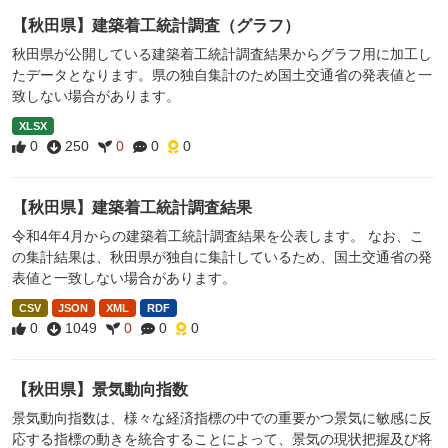
【秋田県】建築着工統計調査（グラフ）
秋田県が公開している建築着工統計調査結果からグラフ用に加工し
たデータとなります。県の独自集計のため国土交通省の発表値と一
致しない場合があります。
XLSX
0
250
0
0
0
【秋田県】建築着工統計調査結果
令和4年4月からの建築着工統計調査結果を公表します。 なお、こ
の集計結果は、秋田県が独自に集計しているため、国土交通省の発
表値と一致しない場合があります。
CSV
JSON
XML
RDF
0
1049
0
0
0
【秋田県】景気動向指数
景気動向指数は、様々な経済指標の中での重要かつ景気に敏感に反
応する指標の動きを統合することによって、景気の現状把握及び将