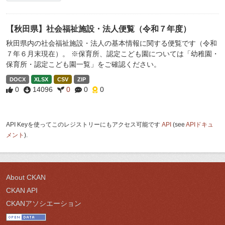
【秋田県】社会福祉施設・法人便覧（令和７年度）
秋田県内の社会福祉施設・法人の基本情報に関する便覧です（令和
７年６月末現在）。 ※保育所、認定こども園については「幼稚園・
保育所・認定こども園一覧」をご確認ください。
DOCX
XLSX
CSV
ZIP
0
14096
0
0
0
API Keyを使ってこのレジストリーにもアクセス可能です
API
(see
APIドキュ
メント
).
About CKAN
CKAN API
CKANアソシエーション