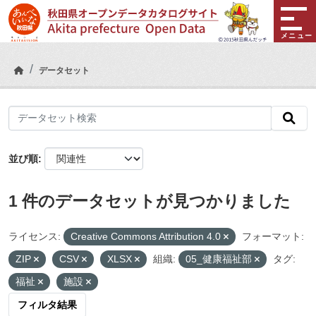
Skip to main content
メニュー
データセット
並び順
1 件のデータセットが見つかりました
ライセンス:
Creative Commons Attribution 4.0
フォーマット:
ZIP
CSV
XLSX
組織:
05_健康福祉部
タグ:
福祉
施設
フィルタ結果