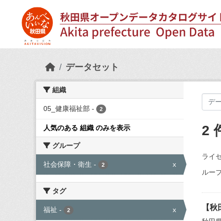
Skip to main content
データセット
組織
05_健康福祉部
-
2
2
人気のある 組織 のみを表示
グループ
ライセ
社会保障・衛生
-
x
2
ループ
タグ
【秋
福祉
-
x
2