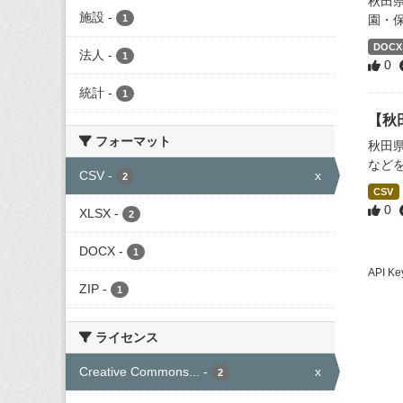
秋田
施設
-
1
園・
DOCX
法人
-
1
0
統計
-
1
【秋
フォーマット
秋田
など
CSV
-
x
2
CSV
0
XLSX
-
2
DOCX
-
1
API
ZIP
-
1
ライセンス
Creative Commons...
-
x
2