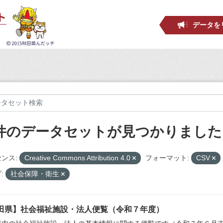
データを
 件のデータセットが見つかりました
ンス:
Creative Commons Attribution 4.0
フォーマット:
CSV
:
社会保障・衛生
田県】社会福祉施設・法人便覧（令和７年度）