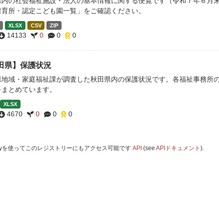
県内の社会福祉施設・法人の基本情報に関する便覧です（令和７年６月末
保育所・認定こども園一覧」をご確認ください。
XLSX
CSV
ZIP
14133
0
0
0
田県】保護状況
県地域・家庭福祉課が調査した秋田県内の保護状況です。各福祉事務所
をまとめています。
XLSX
4670
0
0
0
 Keyを使ってこのレジストリーにもアクセス可能です
API
(see
APIドキュメント
).