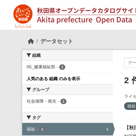
Skip to main content
データセット
組織
05_健康福祉部
-
2
2
人気のある 組織 のみを表示
グループ
ライセ
社会保障・衛生
-
2
福
タグ
【秋
福祉
-
x
2