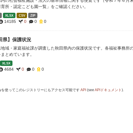
県内の社会福祉施設・法人の基本情報に関する便覧です（令和７年６月末
保育所・認定こども園一覧」をご確認ください。
XLSX
CSV
ZIP
14185
0
0
0
田県】保護状況
県地域・家庭福祉課が調査した秋田県内の保護状況です。各福祉事務所
をまとめています。
XLSX
4684
0
0
0
 Keyを使ってこのレジストリーにもアクセス可能です
API
(see
APIドキュメント
).