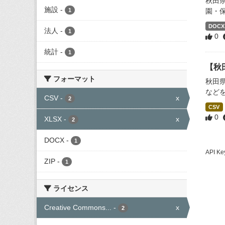
秋田
施設
-
1
園・
DOCX
法人
-
1
0
統計
-
1
【秋
フォーマット
秋田
など
CSV
-
x
2
CSV
0
XLSX
-
x
2
DOCX
-
1
API
ZIP
-
1
ライセンス
Creative Commons...
-
x
2