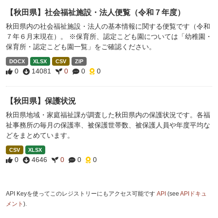
【秋田県】社会福祉施設・法人便覧（令和７年度）
秋田県内の社会福祉施設・法人の基本情報に関する便覧です（令和
７年６月末現在）。 ※保育所、認定こども園については「幼稚園・
保育所・認定こども園一覧」をご確認ください。
DOCX
XLSX
CSV
ZIP
0
14081
0
0
0
【秋田県】保護状況
秋田県地域・家庭福祉課が調査した秋田県内の保護状況です。各福
祉事務所の毎月の保護率、被保護世帯数、被保護人員や年度平均な
どをまとめています。
CSV
XLSX
0
4646
0
0
0
API Keyを使ってこのレジストリーにもアクセス可能です
API
(see
APIドキュ
メント
).