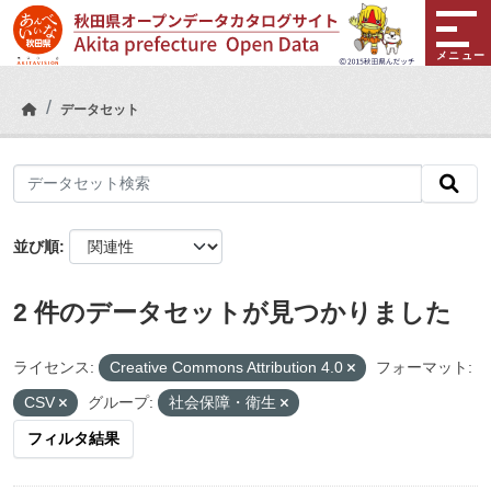
Skip to main content
メニュー
データセット
並び順
2 件のデータセットが見つかりました
ライセンス:
Creative Commons Attribution 4.0
フォーマット:
CSV
グループ:
社会保障・衛生
フィルタ結果