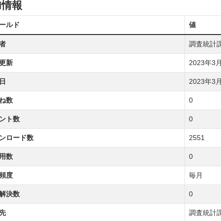
加情報
ールド
値
者
調査統計
更新
2023年3月2
日
2023年3月1
ね数
0
ント数
0
ンロード数
2551
用数
0
頻度
毎月
解決数
0
先
調査統計