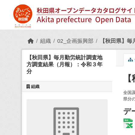
Skip to main content
組織
02_企画振興部
【秋田県】毎
【秋田県】毎月勤労統計調査地
方調査結果（月報）：令和３年
分
【
組織
全国
県分
デ