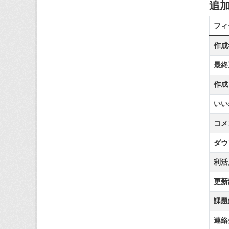
追
フィ
作成
最終
作成
いい
コメ
ダウ
利活
更新
課題
連絡