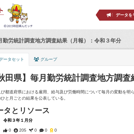
データを
月勤労統計調査地方調査結果（月報）：令和３年分
データセット
グループ
秋田県】毎月勤労統計調査地方調査
及び都道府県における雇用、給与及び労働時間について毎月の変動を明
のひと月ごとの結果を公表している。
ータとリソース
令和３年１月分
0
205
0
0
0