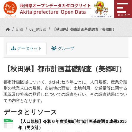
Skip to main content
メニュー
組織
09_建設部
【秋田県】都市計画基礎調査（美郷町）
データセット
グループ
【秋田県】都市計画基礎調査（美郷町）
都市計画区域について、おおむね５年ごとに、人口規模、産業分類
別の就業人口の規模、市街地の面積、土地利用、交通量等に関する
現況及び将来の見通しについての調査を行い、その調査結果につい
ての内容となります。
データとリソース
【人口規模】令和６年度美郷町都市計画基礎調査成果2015
年（男女計）