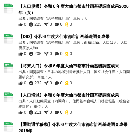
【人口規模】令和６年度大仙市都市計画基礎調査成果2020
年（女）
出典：国勢調査（総務省統計局） 単位：人
0
223
0
0
0
【DID】令和６年度大仙市都市計画基礎調査成果
出典：国勢調査（総務省統計局） 単位：面積はha、人口は人、人口
密度は人/ha
0
205
0
0
0
【将来人口】令和６年度大仙市都市計画基礎調査成果
出典：国勢調査・日本の地域別将来推計人口（国立社会保障・人口問
題研究所） 単位：人
0
232
0
0
0
【人口増減】令和６年度大仙市都市計画基礎調査成果
出典：人口動態調査（内閣府）、住民基本台帳人口移動報告（総務省
統計局） 単位：人
0
211
0
0
0
【通勤通学移動】令和６年度大仙市都市計画基礎調査成果
2015年