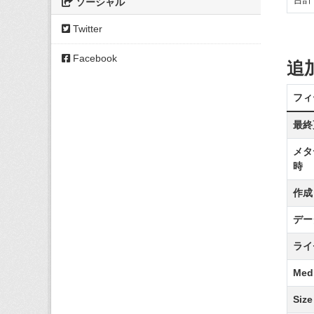
ソーシャル
Twitter
Facebook
追
フィ
最終
メタ
時
作成
デー
ライ
Medi
Size