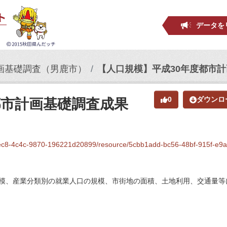
データを
画基礎調査（男鹿市）
【人口規模】平成30年度都市
0
ダウンロ
都市計画基礎調査成果
ec8-4c4c-9870-196221d20899/resource/5cbb1add-bc56-48bf-915f-e9a55fd563d9
模、産業分類別の就業人口の規模、市街地の面積、土地利用、交通量等