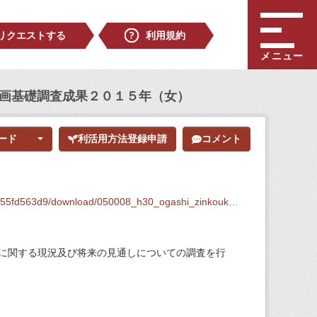
リクエストする
利用規約
メニュー
計画基礎調査成果２０１５年（女）
ード
利活用方法登録申請
コメント
/download/050008_h30_ogashi_zinkoukibo_2015_onna.csv
に関する現況及び将来の見通しについての調査を行