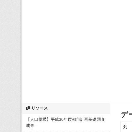
リソース
デ
【人口規模】平成30年度都市計画基礎調査
成果...
列