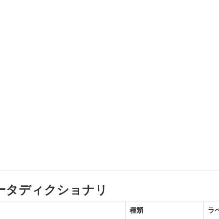
ータディクショナリ
種類
ラ