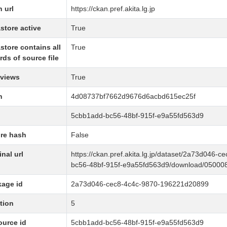
 url
https://ckan.pref.akita.lg.jp
store active
True
store contains all
True
rds of source file
 views
True
h
4d08737bf7662d9676d6acbd615ec25f
5cbb1add-bc56-48bf-915f-e9a55fd563d9
re hash
False
inal url
https://ckan.pref.akita.lg.jp/dataset/2a73d04
bc56-48bf-915f-e9a55fd563d9/download/05000
age id
2a73d046-cec8-4c4c-9870-196221d20899
tion
5
urce id
5cbb1add-bc56-48bf-915f-e9a55fd563d9