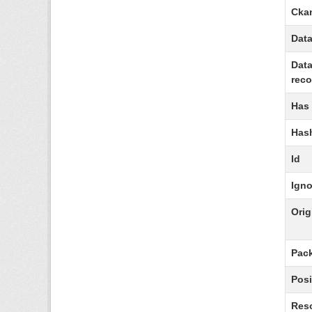
Ckan
Data
Data
reco
Has
Has
Id
Igno
Orig
Pack
Posi
Reso