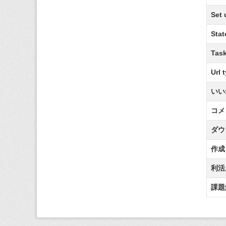
Set 
Stat
Task
Url 
いい
コメ
ダウ
作成
利活
課題