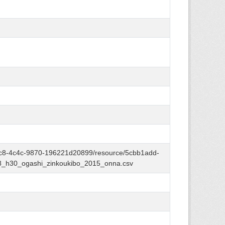
6-cec8-4c4c-9870-196221d20899/resource/5cbb1add-
8_h30_ogashi_zinkoukibo_2015_onna.csv