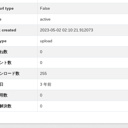
url type
False
e
active
 created
2023-05-02 02:10:21.912073
type
upload
ね数
0
ント数
0
ンロード数
255
日
3 年前
用数
0
解決数
0