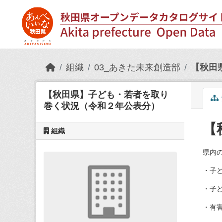
Skip to main content
組織
03_あきた未来創造部
【秋田
【秋田県】子ども・若者を取り
巻く状況（令和２年公表分）
【
組織
県内
・子ど
・子
・有