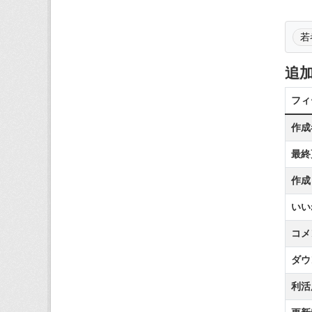
若
追
フィ
作成
最終
作成
いい
コメ
ダウ
利活