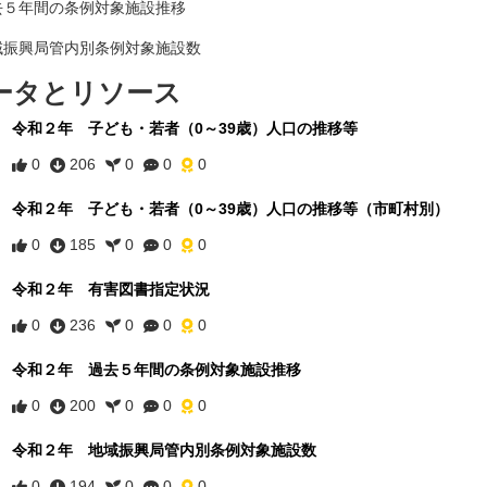
去５年間の条例対象施設推移
域振興局管内別条例対象施設数
ータとリソース
令和２年 子ども・若者（0～39歳）人口の推移等
0
206
0
0
0
令和２年 子ども・若者（0～39歳）人口の推移等（市町村別）
0
185
0
0
0
令和２年 有害図書指定状況
0
236
0
0
0
令和２年 過去５年間の条例対象施設推移
0
200
0
0
0
令和２年 地域振興局管内別条例対象施設数
0
194
0
0
0