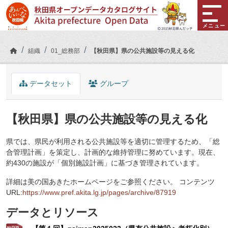
Skip to main content
メニュー
組織
01_総務部
【秋田県】県の公共施設等の見える化
データセット
グループ
【秋田県】県の公共施設等の見える化
県では、県民が利用される公共施設等を適切に管理するため、「総
合管理計画」を策定し、計画的な維持管理に努めています。現在、
約430の施設が「個別施設計画」に基づき管理されています。
詳細は美の国あきたホームページをご参照ください。 コンテンツ
URL:
https://www.pref.akita.lg.jp/pages/archive/87919
データとリソース