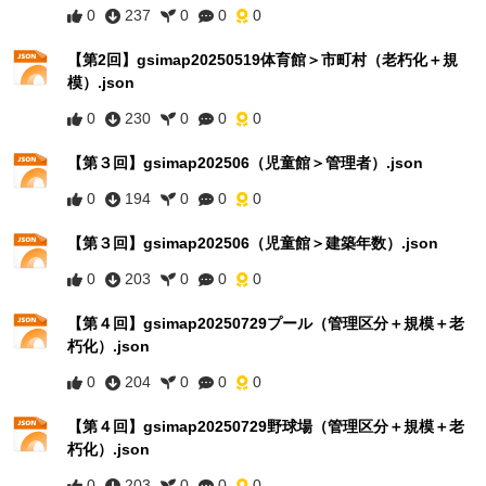
0
237
0
0
0
【第2回】gsimap20250519体育館＞市町村（老朽化＋規
模）.json
0
230
0
0
0
【第３回】gsimap202506（児童館＞管理者）.json
0
194
0
0
0
【第３回】gsimap202506（児童館＞建築年数）.json
0
203
0
0
0
【第４回】gsimap20250729プール（管理区分＋規模＋老
朽化）.json
0
204
0
0
0
【第４回】gsimap20250729野球場（管理区分＋規模＋老
朽化）.json
0
203
0
0
0