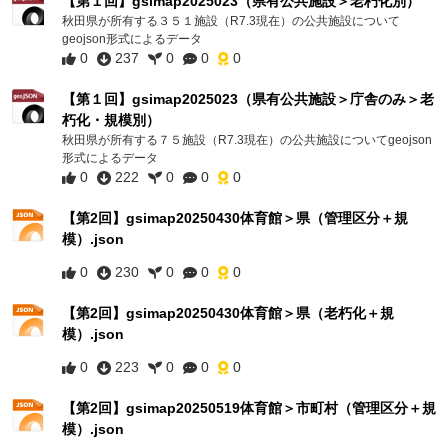
【第１回】gsimap2025023（県有公共施設＞老朽化別）
秋田県が所有する３５１施設（R7.3現在）の公共施設について
geojson形式によるデータ
0
237
0
0
0
【第１回】gsimap2025023（県有公共施設＞庁舎のみ＞老
朽化・規模別）
秋田県が所有する７５施設（R7.3現在）の公共施設についてgeojson
形式によるデータ
0
222
0
0
0
【第2回】gsimap20250430体育館＞県（管理区分＋規
模）.json
0
230
0
0
0
【第2回】gsimap20250430体育館＞県（老朽化＋規
模）.json
0
223
0
0
0
【第2回】gsimap20250519体育館＞市町村（管理区分＋規
模）.json