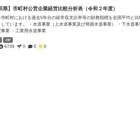
田県】市町村公営企業経営比較分析表（令和２年度）
各市町村における過去5年分の経常収支比率等の財務指標を全国平均と比
としています。 ・水道事業（上水道事業及び簡易水道事業） ・下水道事
院事業 ・工業用水道事業
ZIP
6739
0
0
0