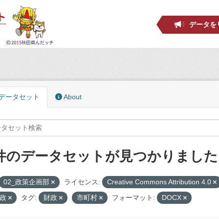
データを
データセット
About
 件のデータセットが見つかりました
02_政策企画部
ライセンス:
Creative Commons Attribution 4.0
財政
タグ:
財政
市町村
フォーマット:
DOCX