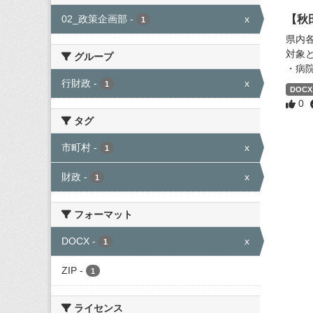
02_政策企画部
-
x
【秋
1
県内
対象
グループ
・病
行財政
-
x
1
DOCX
0
タグ
市町村
-
x
1
財政
-
x
1
フォーマット
DOCX
-
x
1
ZIP
-
1
ライセンス