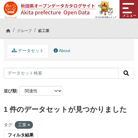
Skip to main content
メニュー
グループ
鉱工業
データセット
About
並び順
1 件のデータセットが見つかりました
タグ:
工業
フィルタ結果