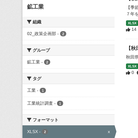
鉱工業
【季
７年
組織
XLSX
14
02_政策企画部
-
2
【秋
グループ
秋田
鉱工業
-
2
XLSX
0
タグ
工業
-
1
工業統計調査
-
1
フォーマット
XLSX
-
x
2