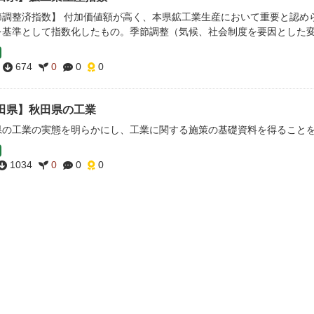
節調整済指数】 付加価値額が高く、本県鉱工業生産において重要と認め
を基準として指数化したもの。季節調整（気候、社会制度を要因とした変動
674
0
0
0
田県】秋田県の工業
県の工業の実態を明らかにし、工業に関する施策の基礎資料を得ること
1034
0
0
0