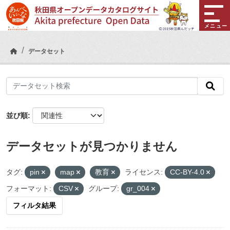
Skip to main content
メニュー
データセット
並び順
データセットが見つかりません
タグ:
pin
map
教育
ライセンス:
CC-BY-4.0
フォーマット:
CSV
グループ:
gr_004
フィルタ結果