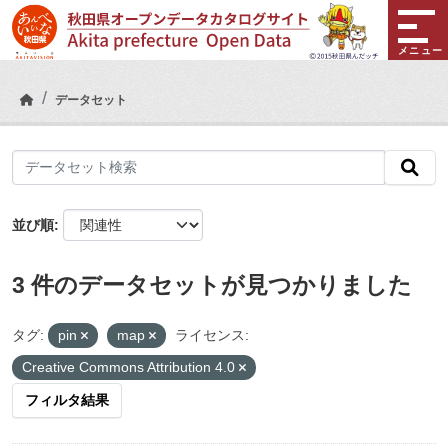
Skip to main content
メニュー
データセット
並び順
3 件のデータセットが見つかりました
タグ:
pin
map
ライセンス:
Creative Commons Attribution 4.0
フィルタ結果