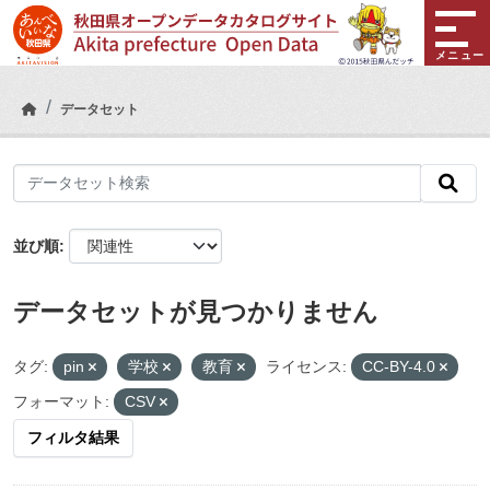
Skip to main content
メニュー
データセット
並び順
データセットが見つかりません
タグ:
pin
学校
教育
ライセンス:
CC-BY-4.0
フォーマット:
CSV
フィルタ結果