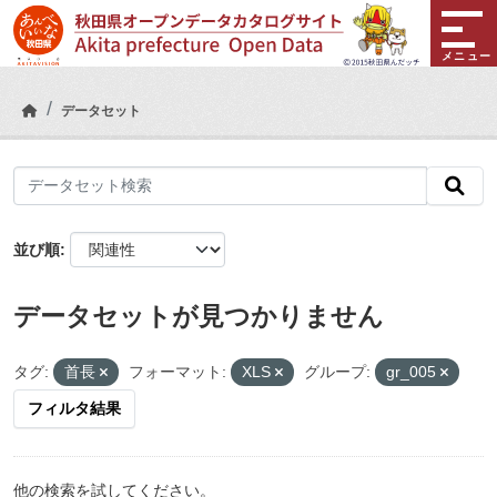
Skip to main content
メニュー
データセット
並び順
データセットが見つかりません
タグ:
首長
フォーマット:
XLS
グループ:
gr_005
フィルタ結果
他の検索を試してください。