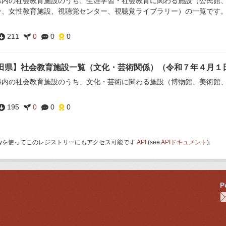
県内の社会教育施設のうち、生涯学習・社会教育に関わる施設（公民館
ー、女性教育施設、視聴覚センター、視聴覚ライブラリー）の一覧です
211
0
0
0
田県】社会教育施設一覧（文化・芸術関係）（令和７年４月１
県内の社会教育施設のうち、文化・芸術に関わる施設（博物館、美術館
195
0
0
0
 Keyを使ってこのレジストリーにもアクセス可能です
API
(see
APIドキュメント
).
P