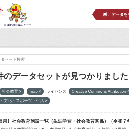
データを
 件のデータセットが見つかりました
社会教育
map
ライセンス:
Creative Commons Attribution 
・文化・スポーツ・生活
田県】社会教育施設一覧（生涯学習・社会教育関係）（令和７