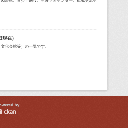
、図書館、青少年施設、生涯学習センター、広域交流セ
。
日現在）
、文化会館等）の一覧です。
owered by