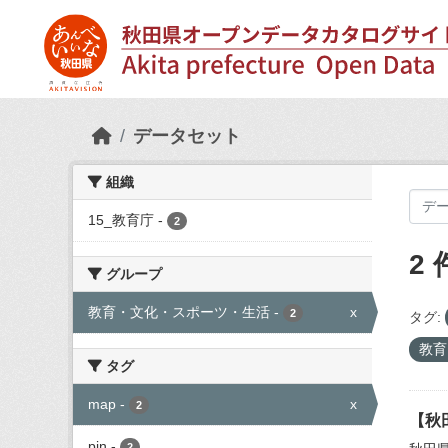
Skip to main content
データセット
組織
15_教育庁
-
2
2
グループ
教育・文化・スポーツ・生活
-
x
2
タグ:
教育
タグ
map
-
x
2
【秋
pin
-
2