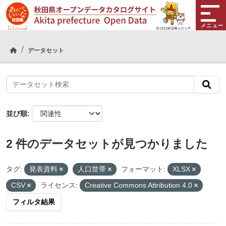
Skip to main content
メニュー
データセット
並び順
2 件のデータセットが見つかりました
タグ:
発表資料
人口世帯
フォーマット:
XLSX
CSV
ライセンス:
Creative Commons Attribution 4.0
フィルタ結果