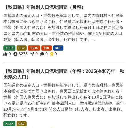
【秋田県】年齢別人口流動調査（月報）
国勢調査の確定人口・世帯数を基準として、県内の市町村へ住民基
本台帳法に基づき届け出され、住民票に記載または消除された者・
世帯（外国人住民含む）を加減して算出した毎月１日現在における
県と県内25市町村の人口・世帯数の推計値や、前月1か月間の人口
動態（転入者、転出者、出生数、死亡数）です。...
XLSX
CSV
JSON
XML
RDF
0
3275
0
0
0
【秋田県】年齢別人口流動調査（年報：2025(令和7)年 秋
田県の人口）
国勢調査の確定人口・世帯数を基準として、県内の市町村へ住民基
本台帳法に基づき届け出され、住民票に記載または消除された者・
世帯（外国人住民含む）を加減して算出した各年10月1日現在にお
ける県と県内25市町村の年齢各歳別人口・世帯数の推計値や、前年
10月から当年9月まで1年間の人口動態（転入者、転出者、出生数、
死亡数）です。
XLSX
CSV