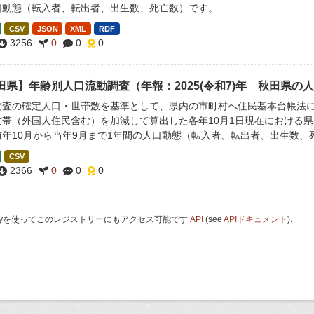
動態（転入者、転出者、出生数、死亡数）です。...
CSV
JSON
XML
RDF
3256
0
0
0
田県】年齢別人口流動調査（年報：2025(令和7)年 秋田県の
調査の確定人口・世帯数を基準として、県内の市町村へ住民基本台帳法
世帯（外国人住民含む）を加減して算出した各年10月1日現在における県
前年10月から当年9月まで1年間の人口動態（転入者、転出者、出生数、
CSV
2366
0
0
0
 Keyを使ってこのレジストリーにもアクセス可能です
API
(see
APIドキュメント
).