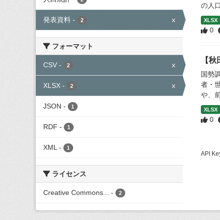
の人口
発表資料
-
x
2
XLSX
0
フォーマット
【秋
CSV
-
x
2
国勢
者・
XLSX
-
x
2
や、
JSON
-
1
XLSX
0
RDF
-
1
XML
-
1
API
ライセンス
Creative Commons...
-
2