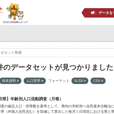
データを
 件のデータセットが見つかりました
発表資料
人口世帯
フォーマット:
XLSX
CSV
田県】年齢別人口流動調査（月報）
調査の確定人口・世帯数を基準として、県内の市町村へ住民基本台帳法
世帯（外国人住民含む）を加減して算出した毎月１日現在における県と県