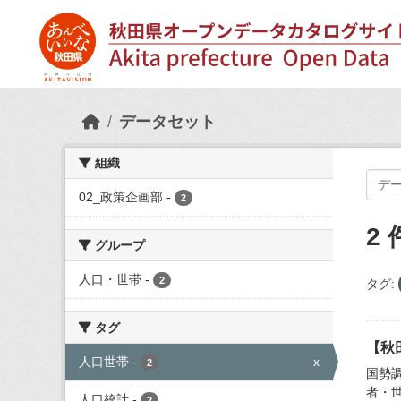
Skip to main content
データセット
組織
02_政策企画部
-
2
2
グループ
人口・世帯
-
2
タグ:
タグ
【秋
人口世帯
-
x
2
国勢
者・
人口統計
-
2