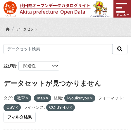
Skip to main content
メニュー
データセット
並び順
データセットが見つかりません
タグ:
教育
map
組織:
kyouikutyou
フォーマット:
CSV
ライセンス:
CC-BY-4.0
フィルタ結果