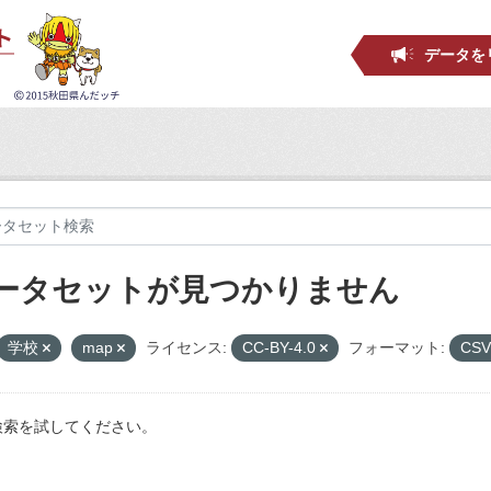
データを
ータセットが見つかりません
学校
map
ライセンス:
CC-BY-4.0
フォーマット:
CS
検索を試してください。