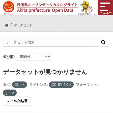
Skip to main content
メニュー
データセット
並び順
データセットが見つかりません
タグ:
国土
ライセンス:
CC-BY-4.0
フォーマット:
gml
フィルタ結果