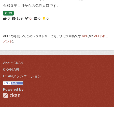
令和３年１月からの免許人口です。
XLSX
0
159
0
0
0
API Keyを使ってこのレジストリーにもアクセス可能です
API
(see
APIドキュ
メント
).
About CKAN
CKAN API
CKANアソシエーション
Powered by