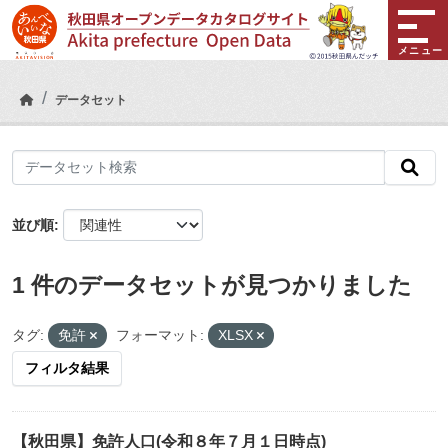
Skip to main content
メニュー
データセット
並び順
1 件のデータセットが見つかりました
タグ:
免許
フォーマット:
XLSX
フィルタ結果
【秋田県】免許人口(令和８年７月１日時点)