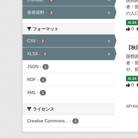
国勢
者・
発表資料
-
x
2
の人口
XLSX
0
フォーマット
CSV
-
x
2
【秋
XLSX
-
x
2
国勢
者・
JSON
-
1
や、
XLSX
RDF
-
1
0
XML
-
1
API
ライセンス
Creative Commons...
-
2