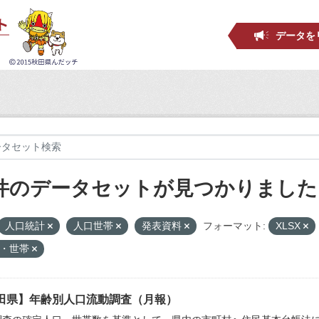
データを
 件のデータセットが見つかりました
人口統計
人口世帯
発表資料
フォーマット:
XLSX
口・世帯
田県】年齢別人口流動調査（月報）