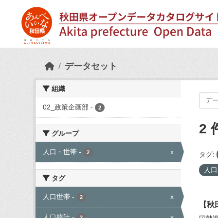
Skip to main content
データセット
組織
02_政策企画部
-
2
2
グループ
人口・世帯
-
x
2
タグ:
人
タグ
人口世帯
-
x
2
【秋
人口統計
-
x
2