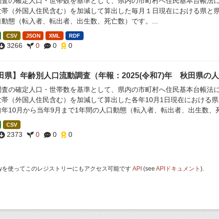
調査の確定人口・世帯数を基準として、県内の市町村へ住民基本台帳法
世帯（外国人住民含む）を加減して算出した毎月１日現在における県と県
動態（転入者、転出者、出生数、死亡数）です。...
CSV
JSON
XML
RDF
3266
0
0
0
田県】年齢別人口流動調査（年報：2025(令和7)年 秋田県の
調査の確定人口・世帯数を基準として、県内の市町村へ住民基本台帳法
世帯（外国人住民含む）を加減して算出した各年10月1日現在における県
前年10月から当年9月まで1年間の人口動態（転入者、転出者、出生数、
CSV
2373
0
0
0
 Keyを使ってこのレジストリーにもアクセス可能です
API
(see
APIドキュメント
).