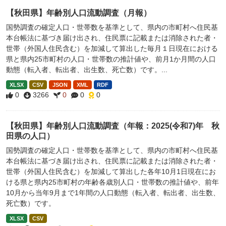
【秋田県】年齢別人口流動調査（月報）
国勢調査の確定人口・世帯数を基準として、県内の市町村へ住民基
本台帳法に基づき届け出され、住民票に記載または消除された者・
世帯（外国人住民含む）を加減して算出した毎月１日現在における
県と県内25市町村の人口・世帯数の推計値や、前月1か月間の人口
動態（転入者、転出者、出生数、死亡数）です。...
XLSX
CSV
JSON
XML
RDF
0
3266
0
0
0
【秋田県】年齢別人口流動調査（年報：2025(令和7)年 秋
田県の人口）
国勢調査の確定人口・世帯数を基準として、県内の市町村へ住民基
本台帳法に基づき届け出され、住民票に記載または消除された者・
世帯（外国人住民含む）を加減して算出した各年10月1日現在にお
ける県と県内25市町村の年齢各歳別人口・世帯数の推計値や、前年
10月から当年9月まで1年間の人口動態（転入者、転出者、出生数、
死亡数）です。
XLSX
CSV