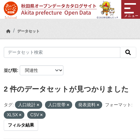
Skip to main content
メニュー
データセット
並び順
2 件のデータセットが見つかりました
タグ:
人口統計
人口世帯
発表資料
フォーマット:
XLSX
CSV
フィルタ結果