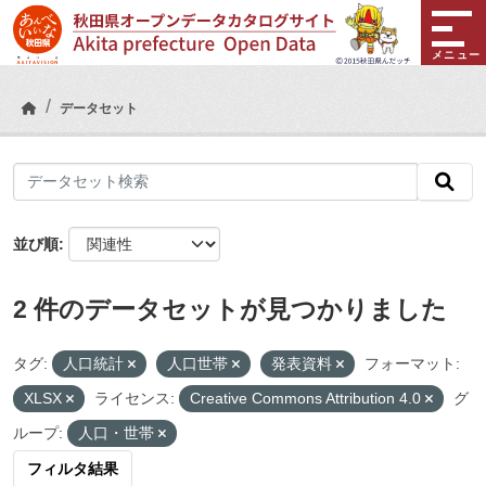
Skip to main content
メニュー
データセット
並び順
2 件のデータセットが見つかりました
タグ:
人口統計
人口世帯
発表資料
フォーマット:
XLSX
ライセンス:
Creative Commons Attribution 4.0
グ
ループ:
人口・世帯
フィルタ結果