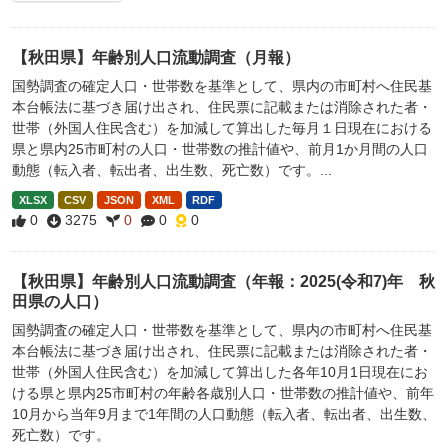
【秋田県】年齢別人口流動調査（月報）
国勢調査の確定人口・世帯数を基準として、県内の市町村へ住民基
本台帳法に基づき届け出され、住民票に記載または消除された者・
世帯（外国人住民含む）を加減して算出した毎月１日現在における
県と県内25市町村の人口・世帯数の推計値や、前月1か月間の人口
動態（転入者、転出者、出生数、死亡数）です。...
XLSX
CSV
JSON
XML
RDF
0
3275
0
0
0
【秋田県】年齢別人口流動調査（年報：2025(令和7)年 秋
田県の人口）
国勢調査の確定人口・世帯数を基準として、県内の市町村へ住民基
本台帳法に基づき届け出され、住民票に記載または消除された者・
世帯（外国人住民含む）を加減して算出した各年10月1日現在にお
ける県と県内25市町村の年齢各歳別人口・世帯数の推計値や、前年
10月から当年9月まで1年間の人口動態（転入者、転出者、出生数、
死亡数）です。