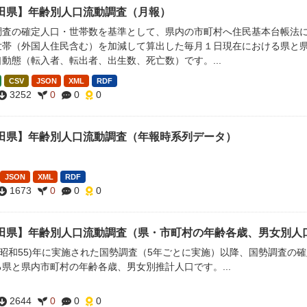
田県】年齢別人口流動調査（月報）
調査の確定人口・世帯数を基準として、県内の市町村へ住民基本台帳法
世帯（外国人住民含む）を加減して算出した毎月１日現在における県と県
動態（転入者、転出者、出生数、死亡数）です。...
CSV
JSON
XML
RDF
3252
0
0
0
田県】年齢別人口流動調査（年報時系列データ）
JSON
XML
RDF
1673
0
0
0
田県】年齢別人口流動調査（県・市町村の年齢各歳、男女別人
0(昭和55)年に実施された国勢調査（5年ごとに実施）以降、国勢調査の
県と県内市町村の年齢各歳、男女別推計人口です。...
2644
0
0
0