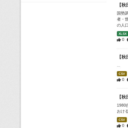
【秋
国勢
者・
の人口
XLSX
0
【秋
...
CSV
0
【秋
198
おける
CSV
0