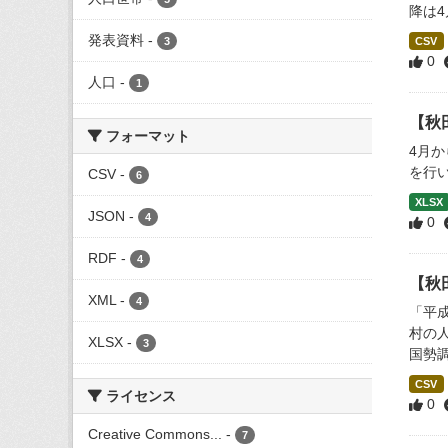
降は4
発表資料
-
3
CSV
0
人口
-
1
【秋
フォーマット
4月
を行
CSV
-
6
XLSX
JSON
-
4
0
RDF
-
4
【秋
XML
-
4
「平成
村の
XLSX
-
3
国勢調
CSV
ライセンス
0
Creative Commons...
-
7