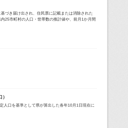
に基づき届け出され、住民票に記載または消除された
内25市町村の人口・世帯数の推計値や、前月1か月間
口）
確定人口を基準として県が算出した各年10月1日現在に