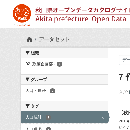
Skip to main content
データセット
組織
02_政策企画部
-
7
7
グループ
人口・世帯
-
7
タグ:
タグ
【秋
人口統計
-
x
7
201
いるた
人口世帯
-
5