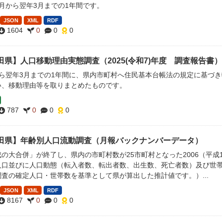
月から翌年3月までの1年間です。
JSON
XML
RDF
1604
0
0
0
田県】人口移動理由実態調査（2025(令和7)年度 調査報告書）
から翌年3月までの1年間に、県内市町村へ住民基本台帳法の規定に基づ
い、移動理由等を取りまとめたものです。
787
0
0
0
田県】年齢別人口流動調査（月報バックナンバーデータ）
の大合併」が終了し、県内の市町村数が25市町村となった2006（平成
人口並びに人口動態（転入者数、転出者数、出生数、死亡者数）及び世帯
査の確定人口・世帯数を基準として県が算出した推計値です。）...
JSON
XML
RDF
8167
0
0
0