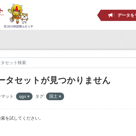
データを
ータセットが見つかりません
マット:
qgs
タグ:
国土
検索を試してください。