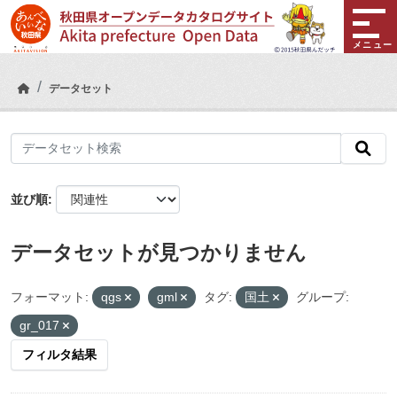
Skip to main content
メニュー
データセット
並び順
データセットが見つかりません
フォーマット:
qgs
gml
タグ:
国土
グループ:
gr_017
フィルタ結果