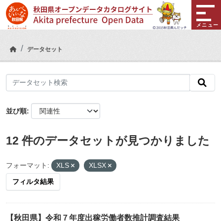
Skip to main content
メニュー
データセット
並び順
12 件のデータセットが見つかりました
フォーマット:
XLS
XLSX
フィルタ結果
【秋田県】令和７年度出稼労働者数推計調査結果