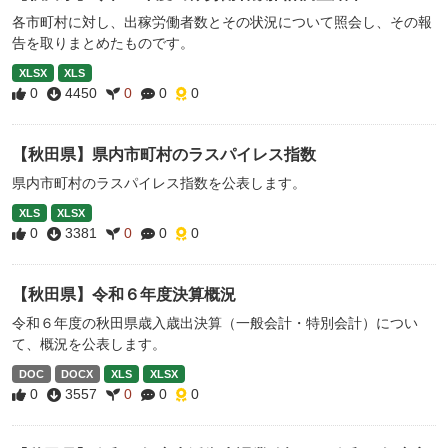
各市町村に対し、出稼労働者数とその状況について照会し、その報
告を取りまとめたものです。
XLSX
XLS
0
4450
0
0
0
【秋田県】県内市町村のラスパイレス指数
県内市町村のラスパイレス指数を公表します。
XLS
XLSX
0
3381
0
0
0
【秋田県】令和６年度決算概況
令和６年度の秋田県歳入歳出決算（一般会計・特別会計）につい
て、概況を公表します。
DOC
DOCX
XLS
XLSX
0
3557
0
0
0