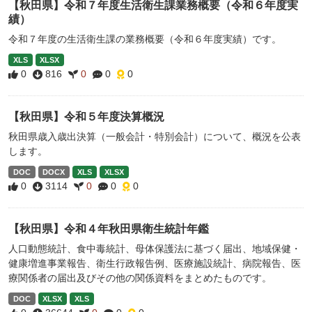
【秋田県】令和７年度生活衛生課業務概要（令和６年度実
績）
令和７年度の生活衛生課の業務概要（令和６年度実績）です。
XLS
XLSX
0
816
0
0
0
【秋田県】令和５年度決算概況
秋田県歳入歳出決算（一般会計・特別会計）について、概況を公表
します。
DOC
DOCX
XLS
XLSX
0
3114
0
0
0
【秋田県】令和４年秋田県衛生統計年鑑
人口動態統計、食中毒統計、母体保護法に基づく届出、地域保健・
健康増進事業報告、衛生行政報告例、医療施設統計、病院報告、医
療関係者の届出及びその他の関係資料をまとめたものです。
DOC
XLSX
XLS