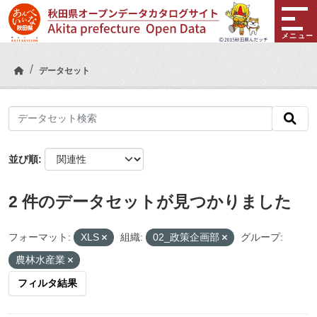
Skip to main content
メニュー
データセット
並び順
2 件のデータセットが見つかりました
フォーマット:
XLS
組織:
02_政策企画部
グループ:
農林水産業
フィルタ結果