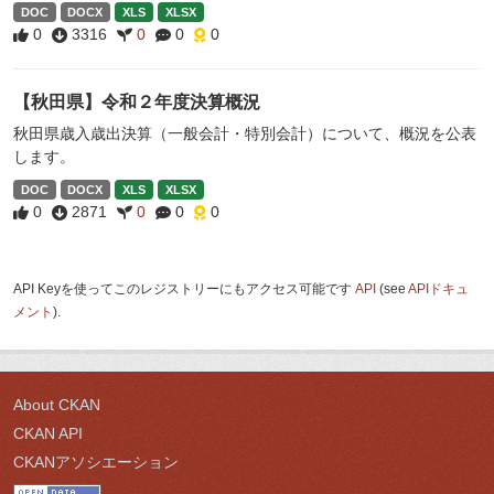
DOC
DOCX
XLS
XLSX
0
3316
0
0
0
【秋田県】令和２年度決算概況
秋田県歳入歳出決算（一般会計・特別会計）について、概況を公表
します。
DOC
DOCX
XLS
XLSX
0
2871
0
0
0
API Keyを使ってこのレジストリーにもアクセス可能です
API
(see
APIドキュ
メント
).
About CKAN
CKAN API
CKANアソシエーション