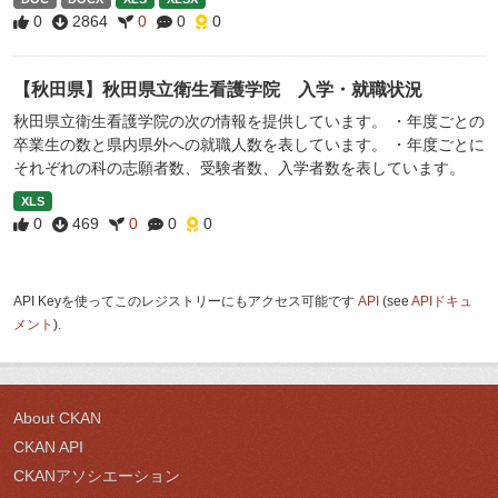
0
2864
0
0
0
【秋田県】秋田県立衛生看護学院 入学・就職状況
秋田県立衛生看護学院の次の情報を提供しています。 ・年度ごとの
卒業生の数と県内県外への就職人数を表しています。 ・年度ごとに
それぞれの科の志願者数、受験者数、入学者数を表しています。
XLS
0
469
0
0
0
API Keyを使ってこのレジストリーにもアクセス可能です
API
(see
APIドキュ
メント
).
About CKAN
CKAN API
CKANアソシエーション