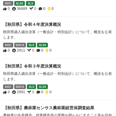
DOC
XLSX
XLS
0
36689
0
0
0
【秋田県】令和４年度決算概況
秋田県歳入歳出決算（一般会計・特別会計）について、概況を公表
します。
DOC
DOCX
XLS
XLSX
0
2911
0
0
0
【秋田県】令和３年度決算概況
秋田県歳入歳出決算（一般会計・特別会計）について、概況を公表
します。
DOC
DOCX
XLS
XLSX
0
2991
0
0
0
【秋田県】農林業センサス農林業経営体調査結果
農林業の生産構造、就業構造等の実態を明らかにすること等を目的