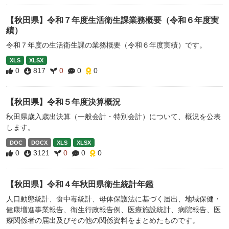
【秋田県】令和７年度生活衛生課業務概要（令和６年度実
績）
令和７年度の生活衛生課の業務概要（令和６年度実績）です。
XLS
XLSX
0
817
0
0
0
【秋田県】令和５年度決算概況
秋田県歳入歳出決算（一般会計・特別会計）について、概況を公表
します。
DOC
DOCX
XLS
XLSX
0
3121
0
0
0
【秋田県】令和４年秋田県衛生統計年鑑
人口動態統計、食中毒統計、母体保護法に基づく届出、地域保健・
健康増進事業報告、衛生行政報告例、医療施設統計、病院報告、医
療関係者の届出及びその他の関係資料をまとめたものです。