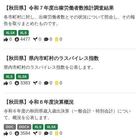
【秋田県】令和７年度出稼労働者数推計調査結果
各市町村に対し、出稼労働者数とその状況について照会し、その報
告を取りまとめたものです。
XLSX
XLS
0
4477
0
0
0
【秋田県】県内市町村のラスパイレス指数
県内市町村のラスパイレス指数を公表します。
XLS
XLSX
0
3383
0
0
0
【秋田県】令和６年度決算概況
令和６年度の秋田県歳入歳出決算（一般会計・特別会計）につい
て、概況を公表します。
DOC
DOCX
XLS
XLSX
0
3584
0
0
0