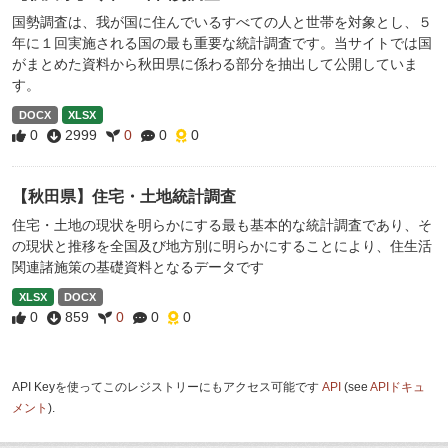
国勢調査は、我が国に住んでいるすべての人と世帯を対象とし、５
年に１回実施される国の最も重要な統計調査です。当サイトでは国
がまとめた資料から秋田県に係わる部分を抽出して公開していま
す。
DOCX
XLSX
0
2999
0
0
0
【秋田県】住宅・土地統計調査
住宅・土地の現状を明らかにする最も基本的な統計調査であり、そ
の現状と推移を全国及び地方別に明らかにすることにより、住生活
関連諸施策の基礎資料となるデータです
XLSX
DOCX
0
859
0
0
0
API Keyを使ってこのレジストリーにもアクセス可能です
API
(see
APIドキュ
メント
).