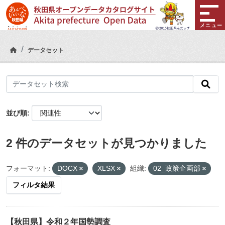
Skip to main content
メニュー
データセット
並び順
2 件のデータセットが見つかりました
フォーマット:
DOCX
XLSX
組織:
02_政策企画部
フィルタ結果
【秋田県】令和２年国勢調査