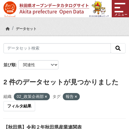
Skip to main content
メニュー
データセット
並び順
2 件のデータセットが見つかりました
組織:
02_政策企画部
タグ:
報告
フィルタ結果
【秋田県】令和２年秋田県産業連関表