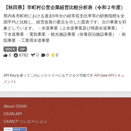
【秋田県】市町村公営企業経営比較分析表（令和２年度）
県内各市町村における過去5年分の経常収支比率等の財務指標を全
国平均と比較し、経営改善の要点を示した図表です。次の事業を対
象としています。 ・水道事業（上水道事業及び簡易水道事業） ・
下水道事業 ・電気事業 ・観光施設事業（休養宿泊施設事業） ・病
院事業 ・工業用水道事業
DOCX
ZIP
0
6782
0
0
0
API Keyを使ってこのレジストリーにもアクセス可能です
API
(see
APIドキュ
メント
).
About CKAN
CKAN API
CKANアソシエーション