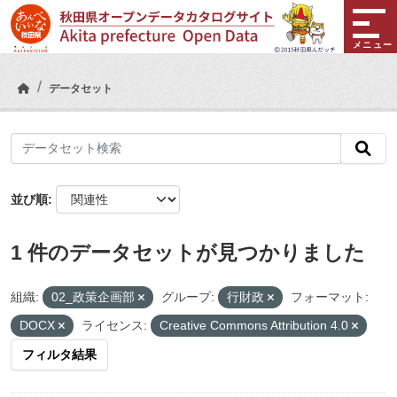
Skip to main content
メニュー
データセット
並び順
1 件のデータセットが見つかりました
組織:
02_政策企画部
グループ:
行財政
フォーマット:
DOCX
ライセンス:
Creative Commons Attribution 4.0
フィルタ結果