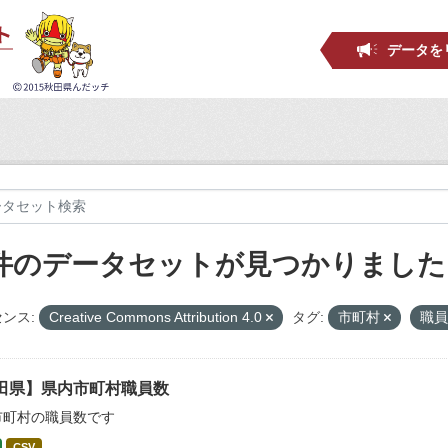
データを
 件のデータセットが見つかりました
ンス:
Creative Commons Attribution 4.0
タグ:
市町村
職
田県】県内市町村職員数
市町村の職員数です
CSV