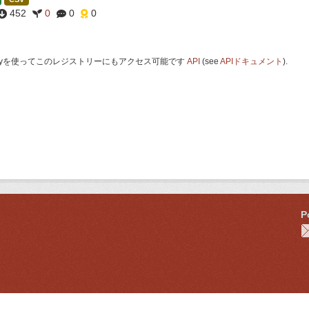
452
0
0
0
 Keyを使ってこのレジストリーにもアクセス可能です
API
(see
APIドキュメント
).
P