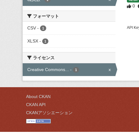
0
フォーマット
CSV
-
API
1
XLSX
-
1
ライセンス
Creative Commons...
-
x
1
About CKAN
CKAN API
CKANアソシエーション