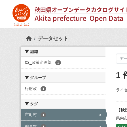
Skip to main content
データセット
組織
02_政策企画部
-
1
1
グループ
行財政
-
1
ライセ
タグ
【秋
市町村
-
x
1
県内
職員数
-
x
1
XLSX