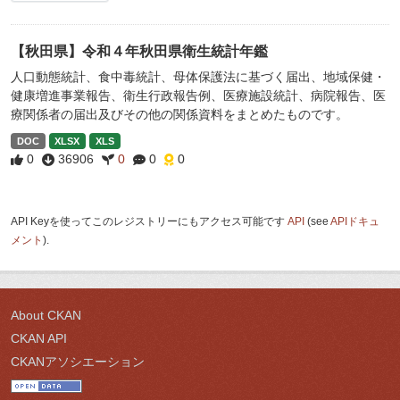
【秋田県】令和４年秋田県衛生統計年鑑
人口動態統計、食中毒統計、母体保護法に基づく届出、地域保健・
健康増進事業報告、衛生行政報告例、医療施設統計、病院報告、医
療関係者の届出及びその他の関係資料をまとめたものです。
DOC
XLSX
XLS
0
36906
0
0
0
API Keyを使ってこのレジストリーにもアクセス可能です
API
(see
APIドキュ
メント
).
About CKAN
CKAN API
CKANアソシエーション