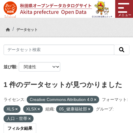
Skip to main content
メニュー
データセット
並び順
1 件のデータセットが見つかりました
ライセンス:
Creative Commons Attribution 4.0
フォーマット:
XLS
XLSX
組織:
05_健康福祉部
グループ:
人口・世帯
フィルタ結果