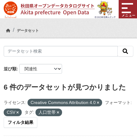
Skip to main content
メニュー
データセット
並び順
6 件のデータセットが見つかりました
ライセンス:
Creative Commons Attribution 4.0
フォーマット:
CSV
タグ:
人口世帯
フィルタ結果