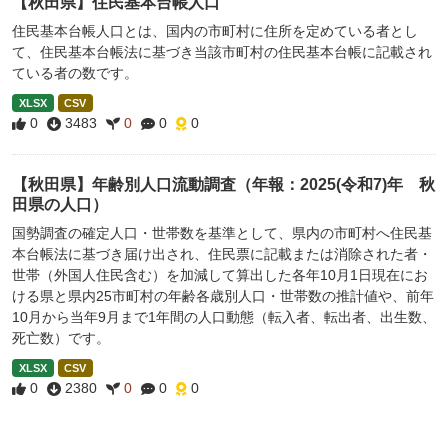
【秋田県】住民基本台帳人口
住民基本台帳人口とは、国内の市町村に住所を定めている者とし
て、住民基本台帳法に基づき当該市町村の住民基本台帳に記載され
ている者の数です。
XLSX
CSV
0
3483
0
0
0
【秋田県】年齢別人口流動調査（年報：2025(令和7)年 秋
田県の人口）
国勢調査の確定人口・世帯数を基準として、県内の市町村へ住民基
本台帳法に基づき届け出され、住民票に記載または消除された者・
世帯（外国人住民含む）を加減して算出した各年10月1日現在にお
ける県と県内25市町村の年齢各歳別人口・世帯数の推計値や、前年
10月から当年9月まで1年間の人口動態（転入者、転出者、出生数、
死亡数）です。
XLSX
CSV
0
2380
0
0
0