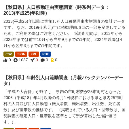
【秋田県】人口移動理由実態調査（時系列データ：
2013(平成25)年以降）
2013(平成25)年以降に実施した人口移動理由実態調査の集計データ
です。 なお、2019(令和元)年に移動理由項目の一部を変更している
ため、ご利用の際はご注意ください。 ※調査期間は、2013年から
2023年までは前年10月から当年9月までの1年間、2024年以降は4
月から翌年3月までの1年間です。
CSV
JSON
XML
RDF
0
1637
0
0
0
【秋田県】年齢別人口流動調査（月報バックナンバーデー
タ）
「平成の大合併」が終了し、県内の市町村数が25市町村となった
2006（平成18）年4月以降の各月1日現在における県と県内25市町
村の人口並びに人口動態（転入者数、転出者数、出生数、死亡者
数）及び世帯数の推移です。 （掲載されている人口・世帯数は、国
勢調査の確定人口・世帯数を基準として県が算出した推計値で
す。）...