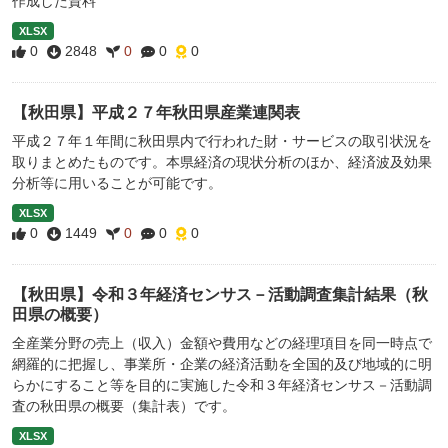
作成した資料
XLSX
0
2848
0
0
0
【秋田県】平成２７年秋田県産業連関表
平成２７年１年間に秋田県内で行われた財・サービスの取引状況を
取りまとめたものです。本県経済の現状分析のほか、経済波及効果
分析等に用いることが可能です。
XLSX
0
1449
0
0
0
【秋田県】令和３年経済センサス－活動調査集計結果（秋
田県の概要）
全産業分野の売上（収入）金額や費用などの経理項目を同一時点で
網羅的に把握し、事業所・企業の経済活動を全国的及び地域的に明
らかにすること等を目的に実施した令和３年経済センサス－活動調
査の秋田県の概要（集計表）です。
XLSX