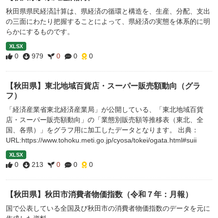
秋田県県民経済計算は、県経済の循環と構造を、生産、分配、支出
の三面にわたり把握することによって、県経済の実態を体系的に明
らかにするものです。
XLSX
0
979
0
0
0
【秋田県】東北地域百貨店・スーパー販売額動向（グラ
フ）
「経済産業省東北経済産業局」が公開している、「東北地域百貨
店・スーパー販売額動向」の「業態別販売額等推移表（東北、全
国、各県）」をグラフ用に加工したデータとなります。 出典：
URL:https://www.tohoku.meti.go.jp/cyosa/tokei/ogata.html#suii
XLSX
0
213
0
0
0
【秋田県】秋田市消費者物価指数（令和７年：月報）
国で公表している全国及び秋田市の消費者物価指数のデータを元に