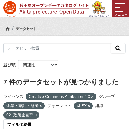
Skip to main content
メニュー
データセット
並び順
7 件のデータセットが見つかりました
ライセンス:
Creative Commons Attribution 4.0
グループ:
企業・家計・経済
フォーマット:
XLSX
組織:
02_政策企画部
フィルタ結果