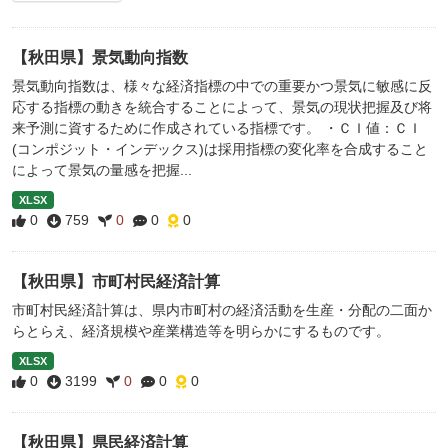
【秋田県】景気動向指数
景気動向指数は、様々な経済指標の中での重要かつ景気に敏感に反
応する指標の動きを統合することによって、景気の現状把握及び将
来予測に資するために作成されている指標です。 ・ＣＩ値：ＣＩ
(コンポジット・インデックス)は採用指標の変化率を合成すること
によって景気の量感を把握...
XLSX
0
759
0
0
0
【秋田県】市町村民経済計算
市町村民経済計算は、県内市町村の経済活動を生産・分配の二面か
らとらえ、経済規模や産業構造等を明らかにするものです。
XLSX
0
3199
0
0
0
【秋田県】県民経済計算