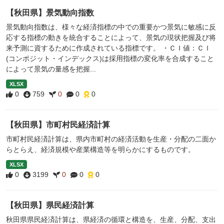
【秋田県】景気動向指数
景気動向指数は、様々な経済指標の中での重要かつ景気に敏感に反
応する指標の動きを統合することによって、景気の現状把握及び将
来予測に資するために作成されている指標です。 ・ＣＩ値：ＣＩ
(コンポジット・インデックス)は採用指標の変化率を合成すること
によって景気の量感を把握...
XLSX
0
759
0
0
0
【秋田県】市町村民経済計算
市町村民経済計算は、県内市町村の経済活動を生産・分配の二面か
らとらえ、経済規模や産業構造等を明らかにするものです。
XLSX
0
3199
0
0
0
【秋田県】県民経済計算
秋田県県民経済計算は、県経済の循環と構造を、生産、分配、支出