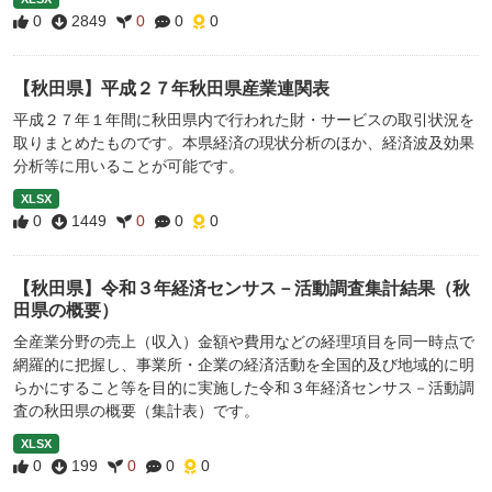
0
2849
0
0
0
【秋田県】平成２７年秋田県産業連関表
平成２７年１年間に秋田県内で行われた財・サービスの取引状況を
取りまとめたものです。本県経済の現状分析のほか、経済波及効果
分析等に用いることが可能です。
XLSX
0
1449
0
0
0
【秋田県】令和３年経済センサス－活動調査集計結果（秋
田県の概要）
全産業分野の売上（収入）金額や費用などの経理項目を同一時点で
網羅的に把握し、事業所・企業の経済活動を全国的及び地域的に明
らかにすること等を目的に実施した令和３年経済センサス－活動調
査の秋田県の概要（集計表）です。
XLSX
0
199
0
0
0