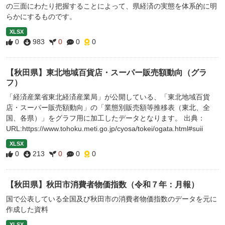
の三面にわたり把握することによって、県経済の実態を体系的に明
らかにするものです。
XLSX
0
983
0
0
0
【秋田県】東北地域百貨店・スーパー販売額動向（グラ
フ）
「経済産業省東北経済産業局」が公開している、「東北地域百貨
店・スーパー販売額動向」の「業態別販売額等推移表（東北、全
国、各県）」をグラフ用に加工したデータとなります。 出典：
URL:https://www.tohoku.meti.go.jp/cyosa/tokei/ogata.html#suii
XLSX
0
213
0
0
0
【秋田県】秋田市消費者物価指数（令和７年：月報）
国で公表している全国及び秋田市の消費者物価指数のデータを元に
作成した資料
XLSX