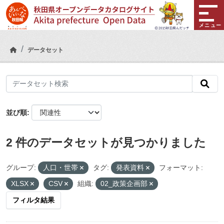
Skip to main content
メニュー
データセット
並び順
2 件のデータセットが見つかりました
グループ:
人口・世帯
タグ:
発表資料
フォーマット:
XLSX
CSV
組織:
02_政策企画部
フィルタ結果