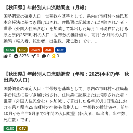
【秋田県】年齢別人口流動調査（月報）
国勢調査の確定人口・世帯数を基準として、県内の市町村へ住民基
本台帳法に基づき届け出され、住民票に記載または消除された者・
世帯（外国人住民含む）を加減して算出した毎月１日現在における
県と県内25市町村の人口・世帯数の推計値や、前月1か月間の人口
動態（転入者、転出者、出生数、死亡数）です。...
XLSX
CSV
JSON
XML
RDF
0
3276
0
0
0
【秋田県】年齢別人口流動調査（年報：2025(令和7)年 秋
田県の人口）
国勢調査の確定人口・世帯数を基準として、県内の市町村へ住民基
本台帳法に基づき届け出され、住民票に記載または消除された者・
世帯（外国人住民含む）を加減して算出した各年10月1日現在にお
ける県と県内25市町村の年齢各歳別人口・世帯数の推計値や、前年
10月から当年9月まで1年間の人口動態（転入者、転出者、出生数、
死亡数）です。
XLSX
CSV