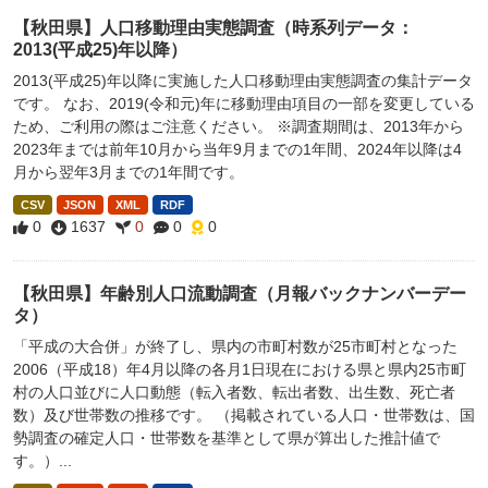
【秋田県】人口移動理由実態調査（時系列データ：
2013(平成25)年以降）
2013(平成25)年以降に実施した人口移動理由実態調査の集計データ
です。 なお、2019(令和元)年に移動理由項目の一部を変更している
ため、ご利用の際はご注意ください。 ※調査期間は、2013年から
2023年までは前年10月から当年9月までの1年間、2024年以降は4
月から翌年3月までの1年間です。
CSV
JSON
XML
RDF
0
1637
0
0
0
【秋田県】年齢別人口流動調査（月報バックナンバーデー
タ）
「平成の大合併」が終了し、県内の市町村数が25市町村となった
2006（平成18）年4月以降の各月1日現在における県と県内25市町
村の人口並びに人口動態（転入者数、転出者数、出生数、死亡者
数）及び世帯数の推移です。 （掲載されている人口・世帯数は、国
勢調査の確定人口・世帯数を基準として県が算出した推計値で
す。）...