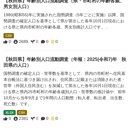
【秋田県】年齢別人口流動調査（県・市町村の年齢各歳、
男女別人口）
1980(昭和55)年に実施された国勢調査（5年ごとに実施）以降、国
勢調査の確定人口を基準として県が算出した各年10月1日現在にお
ける県と県内市町村の年齢各歳、男女別推計人口です。...
CSV
0
2689
0
0
0
【秋田県】年齢別人口流動調査（年報：2025(令和7)年 秋
田県の人口）
国勢調査の確定人口・世帯数を基準として、県内の市町村へ住民基
本台帳法に基づき届け出され、住民票に記載または消除された者・
世帯（外国人住民含む）を加減して算出した各年10月1日現在にお
ける県と県内25市町村の年齢各歳別人口・世帯数の推計値や、前年
10月から当年9月まで1年間の人口動態（転入者、転出者、出生数、
死亡数）です。
XLSX
CSV
0
2381
0
0
0