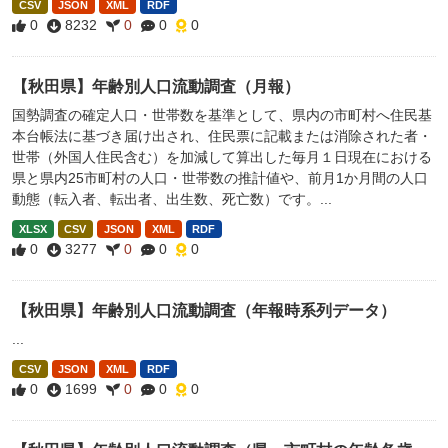
CSV
JSON
XML
RDF
0
8232
0
0
0
【秋田県】年齢別人口流動調査（月報）
国勢調査の確定人口・世帯数を基準として、県内の市町村へ住民基
本台帳法に基づき届け出され、住民票に記載または消除された者・
世帯（外国人住民含む）を加減して算出した毎月１日現在における
県と県内25市町村の人口・世帯数の推計値や、前月1か月間の人口
動態（転入者、転出者、出生数、死亡数）です。...
XLSX
CSV
JSON
XML
RDF
0
3277
0
0
0
【秋田県】年齢別人口流動調査（年報時系列データ）
...
CSV
JSON
XML
RDF
0
1699
0
0
0