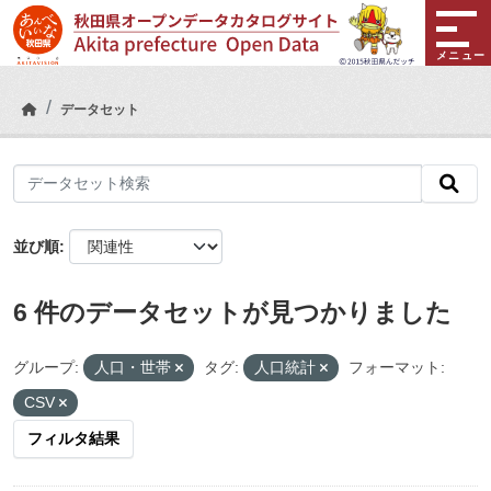
Skip to main content
メニュー
データセット
並び順
6 件のデータセットが見つかりました
グループ:
人口・世帯
タグ:
人口統計
フォーマット:
CSV
フィルタ結果