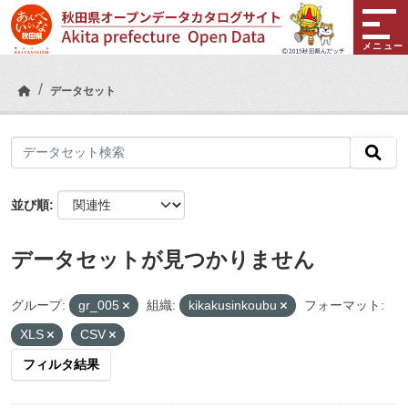
Skip to main content
メニュー
データセット
並び順
データセットが見つかりません
グループ:
gr_005
組織:
kikakusinkoubu
フォーマット:
XLS
CSV
フィルタ結果