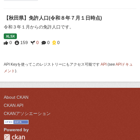
【秋田県】免許人口(令和８年７月１日時点)
令和３年１月からの免許人口です。
XLSX
0
159
0
0
0
API Keyを使ってこのレジストリーにもアクセス可能です
API
(see
APIドキュ
メント
).
About CKAN
CKAN API
CKANアソシエーション
Powered by