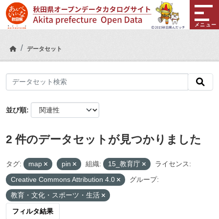
Skip to main content
メニュー
データセット
並び順
2 件のデータセットが見つかりました
タグ:
map
pin
組織:
15_教育庁
ライセンス:
Creative Commons Attribution 4.0
グループ:
教育・文化・スポーツ・生活
フィルタ結果