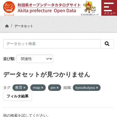
Skip to main content
メニュー
データセット
並び順
データセットが見つかりません
タグ:
教育
map
pin
組織:
kyouikutyou
フィルタ結果
他の検索を試してください。